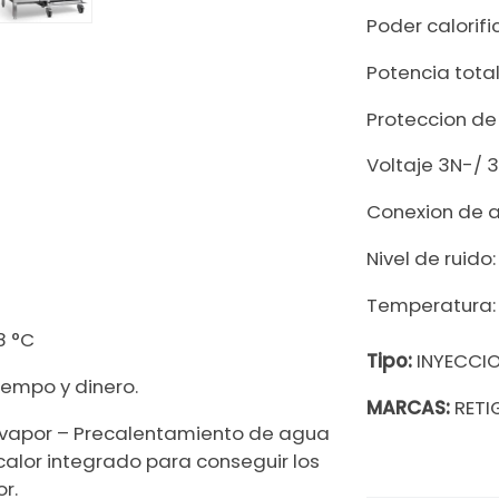
Poder calorifi
Potencia total
Proteccion de 
Voltaje 3N-/ 
Conexion de 
Nivel de ruido
Temperatura:
8 °C
Tipo:
INYECCI
iempo y dinero.
MARCAS:
RET
vapor – Precalentamiento de agua
alor integrado para conseguir los
r.