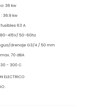
co: 36 kw
 : 36.9 kw
fusibles 63 A
380-415V/ 50-60hz
agua/drenaje G3/4 / 50 mm
: max. 70 dBA
 30 - 300 C
ON ELECTRICO
IGO
.