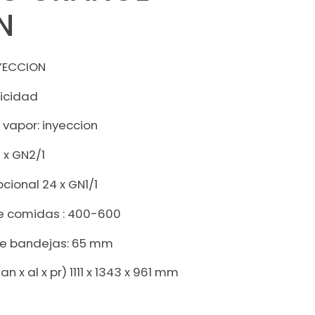
N
NYECCION
ricidad
vapor: inyeccion
 x GN2/1
ional 24 x GN1/1
 comidas : 400-600
re bandejas: 65 mm
n x al x pr) 1111 x 1343 x 961 mm