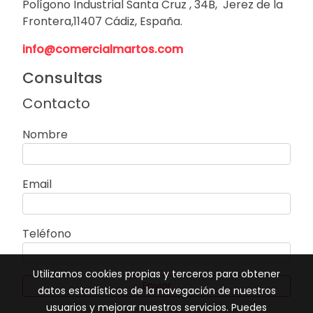
Polígono Industrial Santa Cruz , 34B, Jerez de la
Frontera,11407 Cádiz, España.
info@comercialmartos.com
Consultas
Contacto
Nombre
Email
Teléfono
Utilizamos cookies propias y terceros para obtener
Enviar
datos estadísticos de la navegación de nuestros
usuarios y mejorar nuestros servicios. Puedes