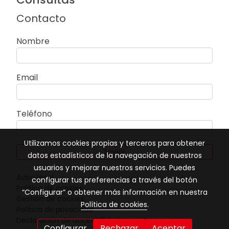
Contacto
Nombre
Email
Teléfono
Utilizamos cookies propias y terceros para obtener
Enviar
datos estadísticos de la navegación de nuestros
usuarios y mejorar nuestros servicios. Puedes
Aviso legal
configurar tus preferencias a través del botón
Política de cookies
“Configurar” o obtener más información en nuestra
Gestión de cookies
Política de cookies
.
Política de privacidad
Declaración de accesibilidad
Configurar
Rechazar
Aceptar