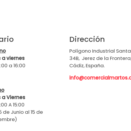
ario
Dirección
rno
Polígono Industrial Santa 
 a viernes
34B, Jerez de la Frontera
:00 a 16:00
Cádiz, España.
info@comercialmartos
no
 a Viernes
:00 A 15:00
5 de Junio al 15 de
embre)