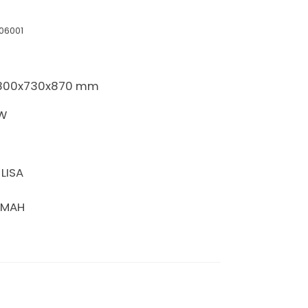
906001
 800x730x870 mm
KW
 LISA
EMAH