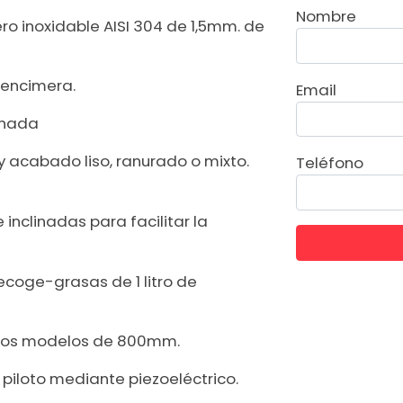
Nombre
o inoxidable AISI 304 de 1,5mm. de
 encimera.
Email
inada
 acabado liso, ranurado o mixto.
Teléfono
inclinadas para facilitar la
ecoge-grasas de 1 litro de
n los modelos de 800mm.
piloto mediante piezoeléctrico.