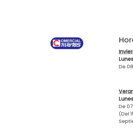
Hor
Invie
Lunes
De 08
Vera
Lunes
De 07
(Del 1
Septi