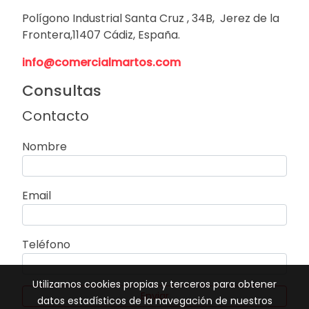
Polígono Industrial Santa Cruz , 34B, Jerez de la
Frontera,11407 Cádiz, España.
info@comercialmartos.com
Consultas
Contacto
Nombre
Email
Teléfono
Utilizamos cookies propias y terceros para obtener
Enviar
datos estadísticos de la navegación de nuestros