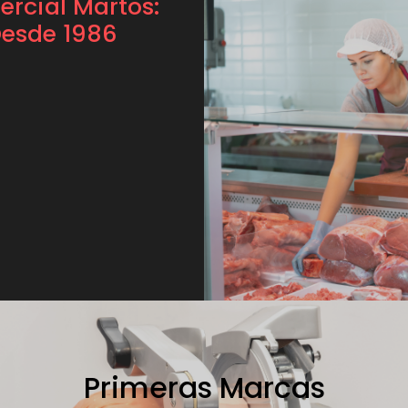
rcial Martos:
esde 1986
Primeras Marcas