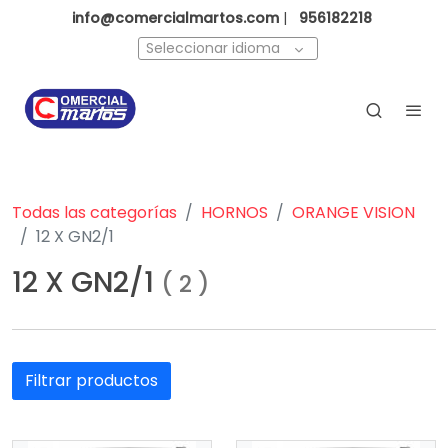
info@comercialmartos.com
|
956182218
Seleccionar idioma
Todas las categorías
HORNOS
ORANGE VISION
12 X GN2/1
12 X GN2/1
(
2
)
Filtrar productos