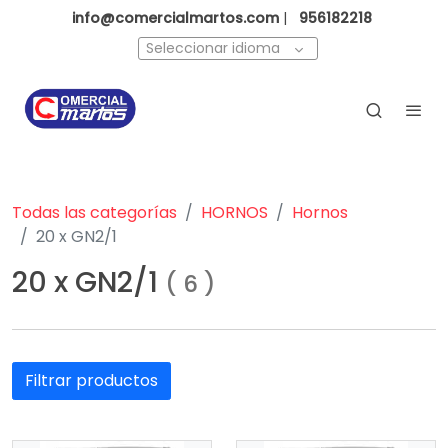
info@comercialmartos.com
|
956182218
Seleccionar idioma
Todas las categorías
HORNOS
Hornos
20 x GN2/1
20 x GN2/1
(
6
)
Filtrar productos