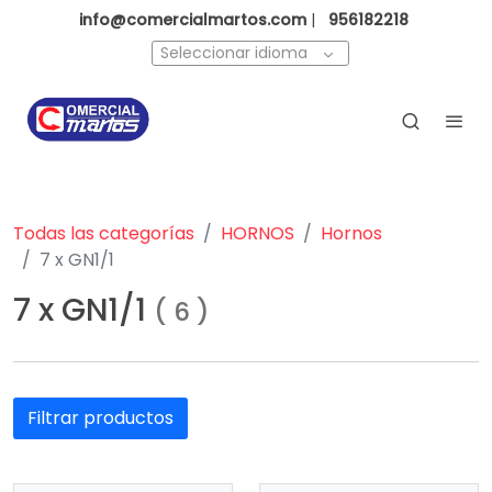
info@comercialmartos.com
|
956182218
Seleccionar idioma
Todas las categorías
HORNOS
Hornos
7 x GN1/1
7 x GN1/1
(
6
)
Filtrar productos