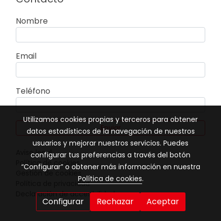
Nombre
Email
Teléfono
Utilizamos cookies propias y terceros para obtener
Enviar
datos estadísticos de la navegación de nuestros
usuarios y mejorar nuestros servicios. Puedes
Aviso legal
configurar tus preferencias a través del botón
Política de cookies
“Configurar” o obtener más información en nuestra
Gestión de cookies
Política de cookies
.
Política de privacidad
Declaración de accesibilidad
Configurar
Rechazar
Aceptar