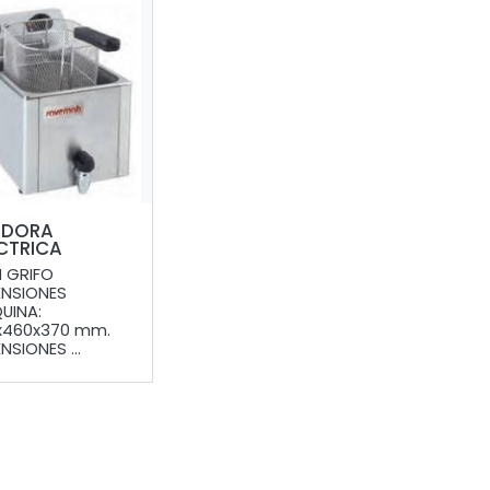
IDORA
CTRICA
 GRIFO
ENSIONES
UINA:
x460x370 mm.
NSIONES ...