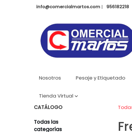
info@comercialmartos.com
|
956182218
Nosotros
Pesaje y Etiquetado
Tienda Virtual
CATÁLOGO
Todas
Fr
Todas las
categorías