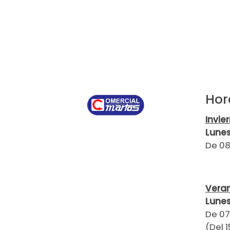
MEDOC
SAMMIC
CORECO
EQUIPOSUR
EGARVAC
AK BY RAMON
Hor
INFRICO
Invie
BEFRISA
Lunes
MYCHEF
De 08
EDENOX
INACECROM
Vera
Lunes
De 07
(Del 1