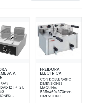
ORA
FREIDORA
EMESA A
ELECTRICA
R
CON DOBLE GRIFO
A GAS
DIMENSIONES
AD 12 l. + 12 l.
MAQUINA:
750
535x460x370mm.
ONES: ...
DIMENSIONES ...