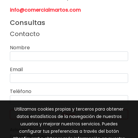
info@comercialmartos.com
Consultas
Contacto
Nombre
Email
Teléfono
Utilizamos cookies propias y terceros para obtener
Enviar
datos estadísticos de la navegación de nuestros
usuarios y mejorar nuestros servicios. Puedes
Aviso legal
configurar tus preferencias a través del botón
Política de cookies