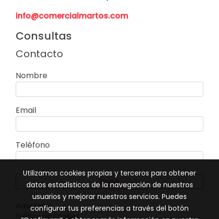
info@comercialmartos.com
Consultas
Contacto
Nombre
Email
Teléfono
Utilizamos cookies propias y terceros para obtener
Enviar
datos estadísticos de la navegación de nuestros
usuarios y mejorar nuestros servicios. Puedes
Aviso legal
configurar tus preferencias a través del botón
Política de cookies