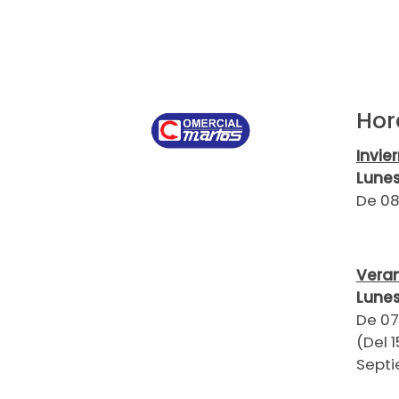
MEDOC
SAMMIC
CORECO
EQUIPOSUR
Hor
EGARVAC
Invie
AK BY RAMON
Lunes
INFRICO
De 08
BEFRISA
MYCHEF
Vera
EDENOX
Lunes
INACECROM
De 07
(Del 1
Septi