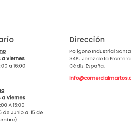
ario
Dirección
rno
Polígono Industrial Santa 
 a viernes
34B, Jerez de la Frontera
:00 a 16:00
Cádiz, España.
info@comercialmartos
no
 a Viernes
:00 A 15:00
5 de Junio al 15 de
embre)