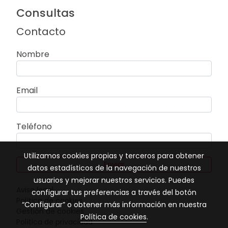
Consultas
Contacto
Nombre
Email
Teléfono
Utilizamos cookies propias y terceros para obtener
Enviar
datos estadísticos de la navegación de nuestros
usuarios y mejorar nuestros servicios. Puedes
Aviso legal
configurar tus preferencias a través del botón
Política de cookies
“Configurar” o obtener más información en nuestra
Gestión de cookies
Política de cookies
.
Política de privacidad